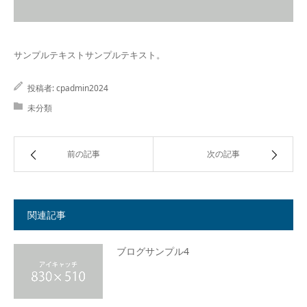
サンプルテキストサンプルテキスト。
投稿者:
cpadmin2024
未分類
前の記事
次の記事
関連記事
ブログサンプル4