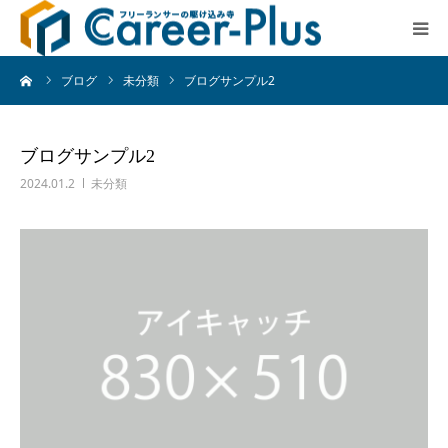
ーム
ブログ
未分類
ブログサンプル2
キャリアプラスについて
サービス紹介・料金
ブログサンプル2
2024.01.2
未分類
よくある質問
お知らせ