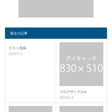
最近の記事
テスト投稿
2024.01.2
ブログサンプル4
2024.01.2